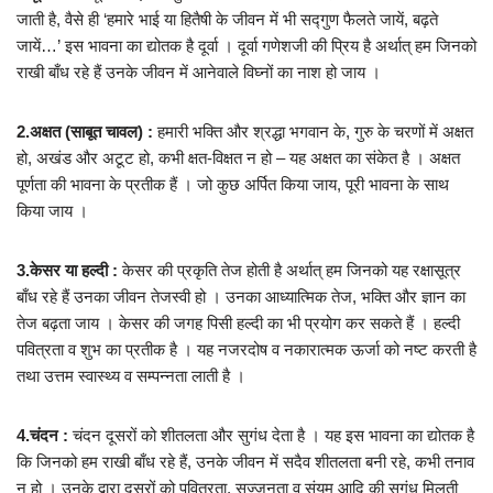
जाती है, वैसे ही ‘हमारे भाई या हितैषी के जीवन में भी सद्गुण फैलते जायें, बढ़ते
जायें…’ इस भावना का द्योतक है दूर्वा । दूर्वा गणेशजी की प्रिय है अर्थात् हम जिनको
राखी बाँध रहे हैं उनके जीवन में आनेवाले विघ्नों का नाश हो जाय ।
2.अक्षत (साबूत चावल) :
हमारी भक्ति और श्रद्धा भगवान के, गुरु के चरणों में अक्षत
हो, अखंड और अटूट हो, कभी क्षत-विक्षत न हो – यह अक्षत का संकेत है । अक्षत
पूर्णता की भावना के प्रतीक हैं । जो कुछ अर्पित किया जाय, पूरी भावना के साथ
किया जाय ।
3.केसर या हल्दी :
केसर की प्रकृति तेज होती है अर्थात् हम जिनको यह रक्षासूत्र
बाँध रहे हैं उनका जीवन तेजस्वी हो । उनका आध्यात्मिक तेज, भक्ति और ज्ञान का
तेज बढ़ता जाय । केसर की जगह पिसी हल्दी का भी प्रयोग कर सकते हैं । हल्दी
पवित्रता व शुभ का प्रतीक है । यह नजरदोष व नकारात्मक ऊर्जा को नष्ट करती है
तथा उत्तम स्वास्थ्य व सम्पन्नता लाती है ।
4.चंदन :
चंदन दूसरों को शीतलता और सुगंध देता है । यह इस भावना का द्योतक है
कि जिनको हम राखी बाँध रहे हैं, उनके जीवन में सदैव शीतलता बनी रहे, कभी तनाव
न हो । उनके द्वारा दूसरों को पवित्रता, सज्जनता व संयम आदि की सुगंध मिलती