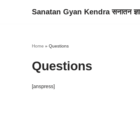
Sanatan Gyan Kendra सनातन ज्ञान 
Skip
to
content
Home
»
Questions
Questions
[anspress]